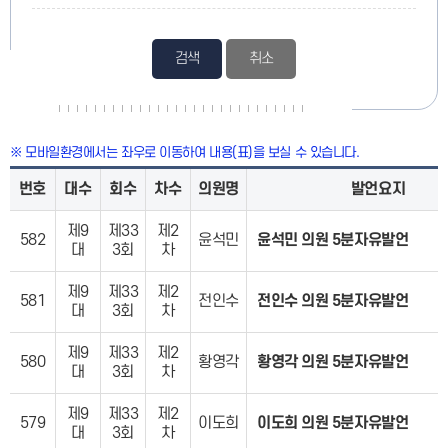
검색
※ 모바일환경에서는 좌우로 이동하여 내용(표)을 보실 수 있습니다.
번호
대수
회수
차수
의원명
발언요지
제9
제33
제2
582
윤석민
윤석민 의원 5분자유발언
대
3회
차
제9
제33
제2
581
전인수
전인수 의원 5분자유발언
대
3회
차
제9
제33
제2
580
황영각
황영각 의원 5분자유발언
대
3회
차
제9
제33
제2
579
이도희
이도희 의원 5분자유발언
대
3회
차