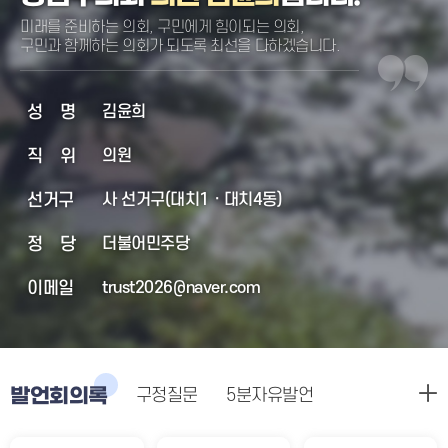
미래를 준비하는 의회, 구민에게 힘이되는 의회,
구민과 함께하는 의회가 되도록 최선을 다하겠습니다.
성명
김윤희
직위
의원
선거구
사 선거구(대치1 · 대치4동)
정당
더불어민주당
이메일
trust2026@naver.com
발언회의록
구정질문
5분자유발언