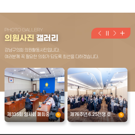
PHOTO GALLERY
의원사진
갤러리
강남구의회 의원활동사진입니다.
여러분께 꼭 필요한 의회가
되도록 최선을 다하겠습니다.
제335회 임시회 폐회중 제2차 운영위원회
제76주년 6.25전쟁 호국영웅 보훈가족 감사 위로연
N
N