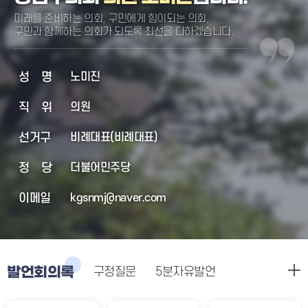
미래를 준비하는 의회, 구민에게 힘이되는 의회,
구민과 함께하는 의회가 되도록 최선을 다하겠습니다.
성명
노미진
직위
의원
선거구
비례대표(비례대표)
정당
더불어민주당
이메일
kgsnmj@naver.com
발언회의록
구정질문
5분자유발언