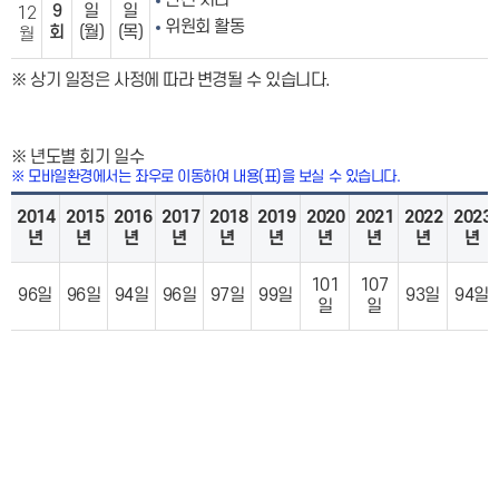
안건 처리
9
일
일
12
위원회 활동
회
(월)
(목)
월
※ 상기 일정은 사정에 따라 변경될 수 있습니다.
※ 년도별 회기 일수
※ 모바일환경에서는 좌우로 이동하여 내용(표)을 보실 수 있습니다.
2014
2015
2016
2017
2018
2019
2020
2021
2022
2023
년
년
년
년
년
년
년
년
년
년
101
107
96일
96일
94일
96일
97일
99일
93일
94일
일
일