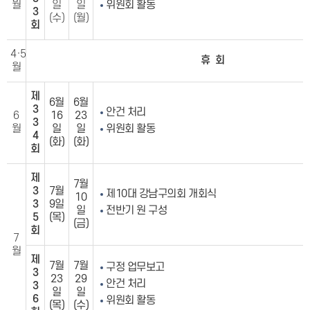
월
일
일
위원회 활동
3
(수)
(월)
회
4·5
휴 회
월
제
6월
6월
3
안건 처리
6
16
23
3
월
일
일
위원회 활동
4
(화)
(화)
회
제
7월
3
7월
제10대 강남구의회 개회식
10
3
9일
일
전반기 원 구성
5
(목)
(금)
회
7
월
제
7월
7월
구정 업무보고
3
23
29
안건 처리
3
일
일
6
위원회 활동
(목)
(수)