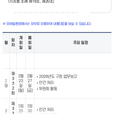
이내(
동 조례 제
19
조
,
제
20
조
)
※ 모바일환경에서는 좌우로 이동하여 내용(표)을 보실 수 있습니다.
개
폐
회
월
회
회
주요 일정
차
일
일
제
2월
2월
2026년도 구정 업무보고
3
2
23
27
안건 처리
3
월
일
일
2
위원회 활동
(월)
(금)
회
제
3월
3월
3
안건 처리
3
25
30
3