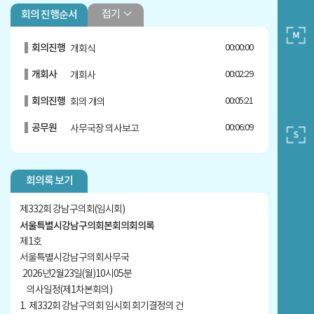
접기
회의 진행순서
회의진행
00:00:00
개회식
개회사
00:02:29
개회사
회의진행
00:05:21
회의 개의
공무원
00:06:09
사무국장 의사보고
안건
00:08:47
1. 제332회 강남구의회(임시회) 회기 결
정의 건
회의록 보기
자유발언
00:10:17
김광심 의원 5분자유발언
제332회 강남구의회(임시회)
자유발언
00:15:27
윤석민 의원 5분자유발언
서울특별시강남구의회본회의회의록
제1호
자유발언
00:20:26
김형곤 의원 5분자유발언
서울특별시강남구의회사무국
자유발언
00:25:40
2026년2월23일(월)10시05분
한윤수 의원 5분자유발언
의사일정(제1차본회의)
자유발언
00:31:41
이향숙 의원 5분자유발언
1. 제332회 강남구의회 임시회 회기결정의 건