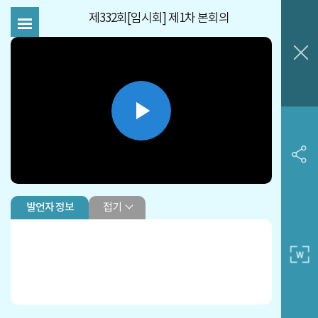
제332회[임시회] 제1차 본회의
Play
Video
접기
발언자 정보