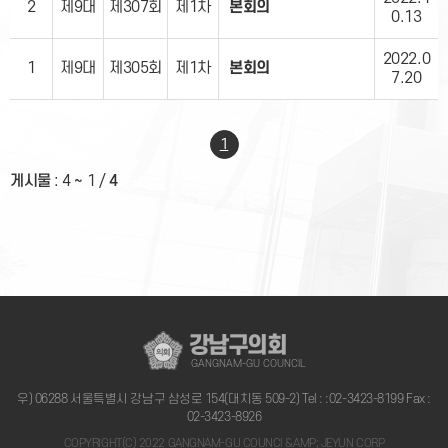
2
제9대
제307회
제1차
본회의
0.13
2022.0
1
제9대
제305회
제1차
본회의
7.20
1
게시물
:
4 ~ 1
/
4
강남구의회
GANGNAM-GU COUNCIL
우) 06288 서울특별시 강남구 삼성로 154(대치동 509-2) Tel :
:02-3423-8199
Fax :
02-3423-8926
COPYRIGHT(C) 2022 GANGNAM-GU COUNCI &AMP; JEYUN CORP