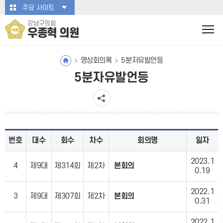
본문바로가기
주요 사이트
강남구의회
우종혁 의원
영상회의록
5분자유발언등
5분자유발언등
번호
대수
회수
차수
회의명
일자
2023.1
4
제9대
제314회
제2차
본회의
0.19
2022.1
3
제9대
제307회
제2차
본회의
0.31
2022.1