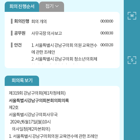
접기
회의 진행순서
회의진행
00:00:00
회의 개의
공무원
00:00:38
사무국장 의사보고
안건
00:03:28
1. 서울특별시 강남구의회 의원 교육연수
에 관한 조례안
2. 서울특별시 강남구의회 청소년 의회체
험 지원 조례 일부개정조례안
심사보고
00:04:15
김진경 의원 심사보고
회의록 보기
안건
00:07:54
3. 서울특별시 강남구 결산검사위원 선임
제319회 강남구의회(제1차정례회)
및 운영에 관한 조례 일부개정조례안
서울특별시강남구의회본회의회의록
4. 서울특별시 강남구 상징물 조례 일부개
제2호
정조례안
서울특별시강남구의회사무국
5. 2024년도 제3차 수시분 공유재산관리
2024년6월17일(월)10시
계획안
의사일정(제2차본회의)
6. 서울특별시 강남구 생활임금 조례 전부
1. 서울특별시 강남구의회의원 교육연수에 관한 조례안
개정조례안