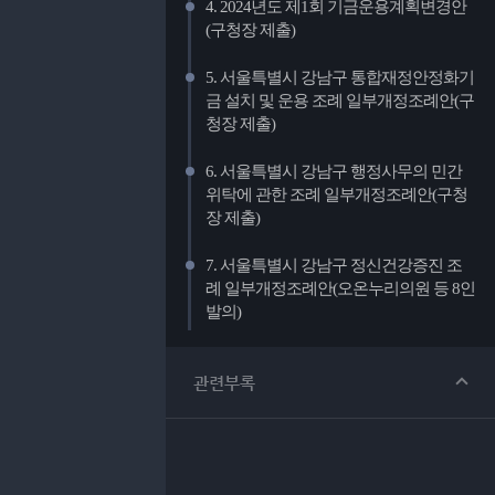
4. 2024년도 제1회 기금운용계획변경안
(구청장 제출)
5. 서울특별시 강남구 통합재정안정화기
금 설치 및 운용 조례 일부개정조례안(구
청장 제출)
6. 서울특별시 강남구 행정사무의 민간
위탁에 관한 조례 일부개정조례안(구청
장 제출)
7. 서울특별시 강남구 정신건강증진 조
례 일부개정조례안(오온누리의원 등 8인
발의)
8. 서울특별시 강남구 체육시설 설치 및
운영에 관한 조례 일부개정조례안(구청
관련부록
장 제출)
9. 서울특별시 강남구 도서관 설치 및 운
영 조례 일부개정조례안(구청장 제출)