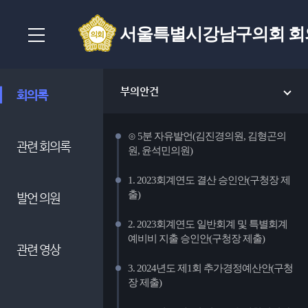
서울특별시강남구의회 회
부의안건
회의록
⊙ 5분 자유발언(김진경의원, 김형곤의
관련 회의록
원, 윤석민의원)
1. 2023회계연도 결산 승인안(구청장 제
출)
발언 의원
2. 2023회계연도 일반회계 및 특별회계
예비비 지출 승인안(구청장 제출)
관련 영상
3. 2024년도 제1회 추가경정예산안(구청
장 제출)