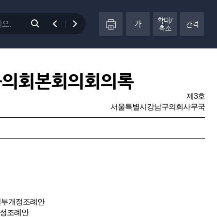
확대/
가
간격
축소
구의회본회의회의록
제3호
서울특별시강남구의회사무국
 일부개정조례안
개정조례안