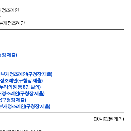
부개정조례안
안
 일부개정조례안
청장 제출)
일부개정조례안(구청장 제출)
정조례안(구청장 제출)
리의원 등 8인 발의)
개정조례안(구청장 제출)
(구청장 제출)
일부개정조례안(구청장 제출)
(10시02분 개의)