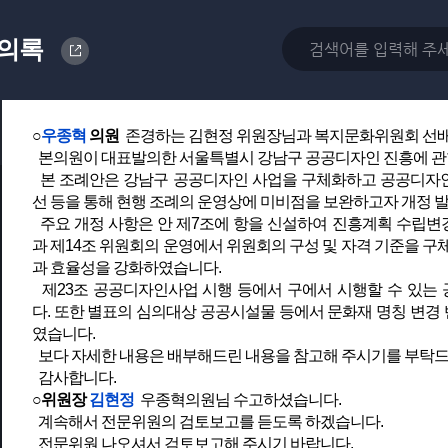
오늘 회의는 서울특별시 강남구 공공디자인 진흥에 관한 조례 
의록
1. 서울특별시 강남구 공공디자인 진흥에 관한 조례 일부개정조
○위원장
김현정
그럼 의사일정 제1항 서울특별시 강남구 공공디
우종혁의원님 나오셔서 본 안건에 대하여 제안설명해 주시기 
○
우종혁
의원
존경하는 김현정 위원장님과 복지문화위원회 선배
본의원이 대표발의한 서울특별시 강남구 공공디자인 진흥에 관
본 조례안은 강남구 공공디자인 사업을 구체화하고 공공디자인의
선 등을 통해 현행 조례의 운영상에 미비점을 보완하고자 개정 
주요 개정 사항은 안 제7조에 항을 신설하여 진흥계획 수립변
과 제14조 위원회의 운영에서 위원회의 구성 및 자격 기준을 구
과 효율성을 강화하였습니다.
제23조 공공디자인사업 시행 등에서 구에서 시행할 수 있는
다. 또한 별표의 심의대상 공공시설물 등에서 문화재 명칭 변경 
였습니다.
보다 자세한 내용은 배부해드린 내용을 참고해 주시기를 부탁드
감사합니다.
○위원장
김현정
우종혁의원님 수고하셨습니다.
계속해서 전문위원의 검토보고를 듣도록 하겠습니다.
전문위원 나오셔서 검토보고해 주시기 바랍니다.