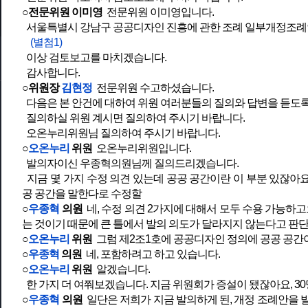
○전문위원 이미영
전문위원 이미영입니다.
서울특별시 강남구 공공디자인 진흥에 관한 조례 일부개정조
(별첨1)
이상 검토보고를 마치겠습니다.
감사합니다.
○위원장
김현정
전문위원 수고하셨습니다.
다음은 본 안건에 대하여 위원 여러분들의 질의와 답변을 듣도
질의하실 위원 계시면 질의하여 주시기 바랍니다.
오온누리위원님 질의하여 주시기 바랍니다.
○
오온누리
위원
오온누리위원입니다.
발의자이신 우종혁의원님께 질의드리겠습니다.
지금 몇 가지 수정 의견 있는데 공공 공간이란 이 부분 있잖아요
공 공간을 말한다로 수정할
○
우종혁
의원
네, 수정 의견 2가지에 대해서 모두 수용 가능하고
는 것이기 때문에 큰 틀에서 발의 의도가 달라지지 않는다고 판
○
오온누리
위원
그럼 제2조1호에 공공디자인 정의에 공공 공간
○
우종혁
의원
네, 포함하려고 하고 있습니다.
○
오온누리
위원
알겠습니다.
한 가지 더 여쭤보겠습니다. 지금 위원회가 증설이 됐잖아요, 30
○
우종혁
의원
일단은 저희가 지금 발의하게 된, 개정 조례안을 