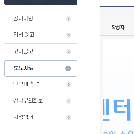
공지사항
작성자
입법 예고
고시공고
보도자료
반부패·청렴
강남구의회보
의정백서