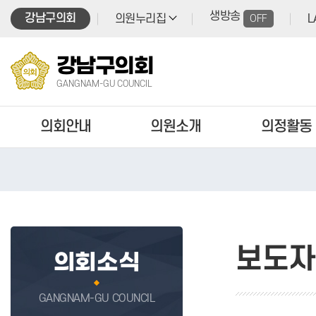
본문바로가기
생방송
강남구의회
의원누리집
OFF
L
강남구의회
GANGNAM-GU COUNCIL
의회안내
의원소개
의정활동
보도자
의회소식
GANGNAM-GU COUNCIL