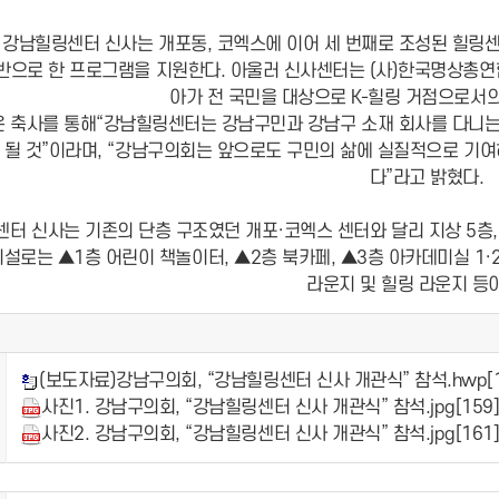
 강남힐링센터 신사는 개포동, 코엑스에 이어 세 번째로 조성된 힐링센터
반으로 한 프로그램을 지원한다. 아울러 신사센터는 (사)한국명상총연
아가 전 국민을 대상으로 K-힐링 거점으로서
 축사를 통해“강남힐링센터는 강남구민과 강남구 소재 회사를 다니는 
 될 것”이라며, “강남구의회는 앞으로도 구민의 삶에 실질적으로 기
다”라고 밝혔다.
터 신사는 기존의 단층 구조였던 개포·코엑스 센터와 달리 지상 5층, 
시설로는 ▲1층 어린이 책놀이터, ▲2층 북카페, ▲3층 아카데미실 1·2
라운지 및 힐링 라운지 등이
(보도자료)강남구의회, “강남힐링센터 신사 개관식” 참석.hwp
[
사진1. 강남구의회, “강남힐링센터 신사 개관식” 참석.jpg
[159
사진2. 강남구의회, “강남힐링센터 신사 개관식” 참석.jpg
[161