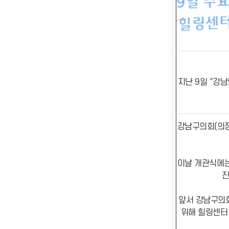
지난 9일 “강
강남구의회(의장
이날 개관식에는
진
앞서 강남구의회
위해 힐링센터 