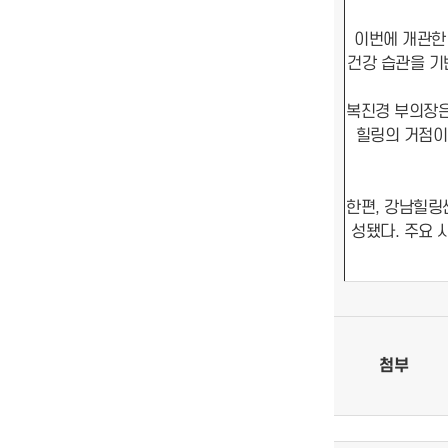
이번에 개관한
건강 습관을 기
복진경 부의장은
힐링의 거점이
한편, 강남힐링센
성됐다. 주요 
첨부