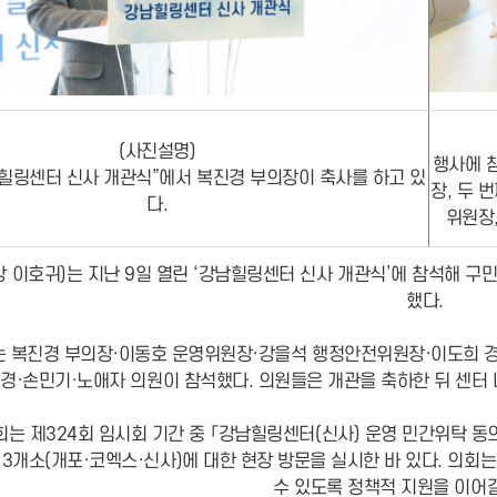
(사진설명)
행사에 
남힐링센터 신사 개관식”에서 복진경 부의장이 축사를 하고 있
장, 두 
다.
위원장
 이호귀)는 지난 9일 열린 ‘강남힐링센터 신사 개관식’에 참석해 구
했다.
 복진경 부의장·이동호 운영위원장·강을석 행정안전위원장·이도희 경
경·손민기·노애자 의원이 참석했다. 의원들은 개관을 축하한 뒤 센터
는 제324회 임시회 기간 중 「강남힐링센터(신사) 운영 민간위탁 동
3개소(개포·코엑스·신사)에 대한 현장 방문을 실시한 바 있다. 의
수 있도록 정책적 지원을 이어