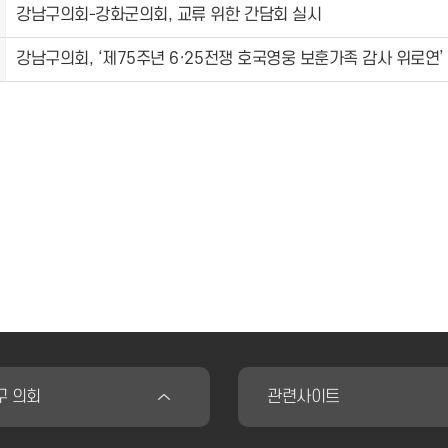
강남구의회-강화군의회, 교류 위한 간담회 실시
강남구의회, ‘제75주년 6·25전쟁 호국영웅 보훈가족 감사 위로연’
구 의회
관련사이트