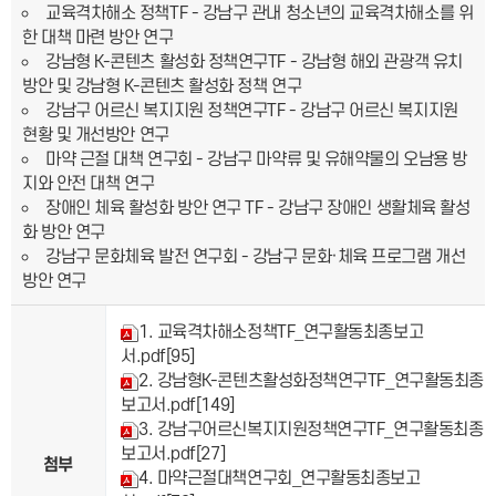
교육격차해소 정책TF - 강남구 관내 청소년의 교육격차해소를 위
한 대책 마련 방안 연구
강남형 K-콘텐츠 활성화 정책연구TF - 강남형 해외 관광객 유치
방안 및 강남형 K-콘텐츠 활성화 정책 연구
강남구 어르신 복지지원 정책연구TF - 강남구 어르신 복지지원
현황 및 개선방안 연구
마약 근절 대책 연구회 - 강남구 마약류 및 유해약물의 오남용 방
지와 안전 대책 연구
장애인 체육 활성화 방안 연구 TF - 강남구 장애인 생활체육 활성
화 방안 연구
강남구 문화체육 발전 연구회 - 강남구 문화·체육 프로그램 개선
방안 연구
1. 교육격차해소정책TF_연구활동최종보고
서.pdf
[95]
2. 강남형K-콘텐츠활성화정책연구TF_연구활동최종
보고서.pdf
[149]
3. 강남구어르신복지지원정책연구TF_연구활동최종
보고서.pdf
[27]
첨부
4. 마약근절대책연구회_연구활동최종보고